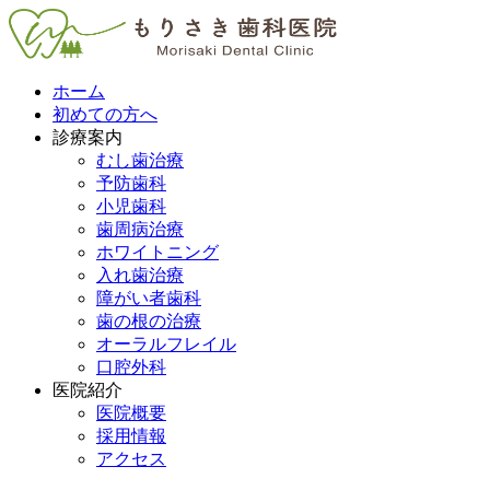
ホーム
初めての方へ
診療案内
むし歯治療
予防歯科
小児歯科
歯周病治療
ホワイトニング
入れ歯治療
障がい者歯科
歯の根の治療
オーラルフレイル
口腔外科
医院紹介
医院概要
採用情報
アクセス