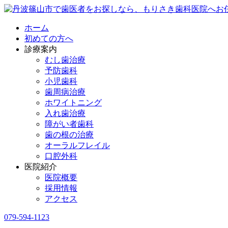
ホーム
初めての方へ
診療案内
むし歯治療
予防歯科
小児歯科
歯周病治療
ホワイトニング
入れ歯治療
障がい者歯科
歯の根の治療
オーラルフレイル
口腔外科
医院紹介
医院概要
採用情報
アクセス
079-594-1123