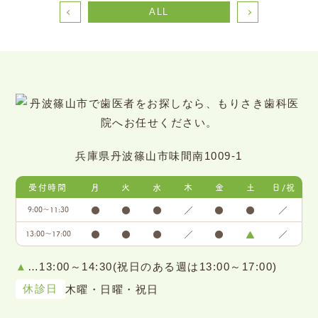
ALL
兵庫県丹波篠山市味間南1009-1
受付時間
月
火
水
木
金
土
日/祝
●
●
●
／
●
●
／
9:00〜11:30
●
●
●
／
●
▲
／
13:00〜17:00
▲
…13:00～14:30(祝日のある週は13:00～17:00)
休診日
木曜・日曜・祝日